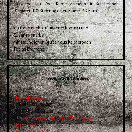
es wieder los. Zwei Kurse zunächst in Kelsterbach
(Senioren-PC-Kurs und einen Kinder-PC-Kurs).
Ich freue mich auf unseren Kontakt und
Zusammenarbeit,
mit freundlichen Grüßen aus Kelsterbach
Tobias Erdmann
Herzlich Willkommen
Erreichbarkeit:
Montag bis Freitag
09.00 bis 17.00 Uhr
Termine ausschließlich nach Vereinbarung!
06107 713 913 0
06135 809 929 0