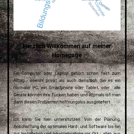
Herzlich Willkommen auf meiner
Homepage
Ein Computer oder Laptop gehört schon fast zum
Alltag - sowohl privat als auch dienstlich. Sei es ein
normaler PC, ein Smartphone oder Tablet, oder... alle
Geräte können ihre Tücken haben und oftmals ist man
dann diesen Problemen hoffnungslos ausgeliefert.
Ich kann Sie hier unterstützen. Von der Planung,
Anschaffung der optimalen Hard- und Software bis hin
zur Installation und Inbetriebnahme vor Ort - alles aus