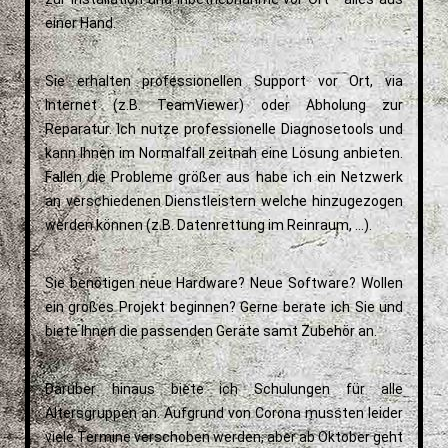
einer Hand.
Sie erhalten professionellen Support vor Ort, via
Internet (z.B. TeamViewer) oder Abholung zur
Reparatur. Ich nutze professionelle Diagnosetools und
kann Ihnen im Normalfall zeitnah eine Lösung anbieten.
Fallen die Probleme größer aus habe ich ein Netzwerk
an verschiedenen Dienstleistern welche hinzugezogen
werden können (z.B. Datenrettung im Reinraum, ...).
Sie benötigen neue Hardware? Neue Software? Wollen
ein großes Projekt beginnen? Gerne berate ich Sie und
biete Ihnen die passenden Geräte samt Zubehör an.
Darüber hinaus biete ich Schulungen für alle
Altersgruppen an. Aufgrund von Corona mussten leider
viele Termine verschoben werden, aber ab Oktober geht