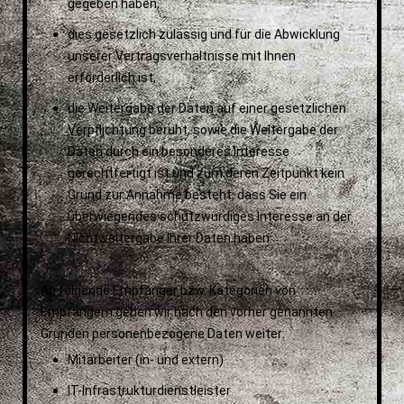
gegeben haben,
dies gesetzlich zulässig und für die Abwicklung
unserer Vertragsverhältnisse mit Ihnen
erforderlich ist,
die Weitergabe der Daten auf einer gesetzlichen
Verpflichtung beruht, sowie
die Weitergabe der
Daten durch ein besonderes Interesse
gerechtfertigt ist und zum deren Zeitpunkt kein
Grund zur Annahme besteht, dass Sie ein
überwiegendes schutzwürdiges Interesse an der
Nichtweitergabe Ihrer Daten haben.
An folgende Empfänger bzw. Kategorien von
Empfängern geben wir nach den vorher genannten
Gründen personenbezogene Daten weiter:
Mitarbeiter (in- und extern)
IT-Infrastrukturdienstleister