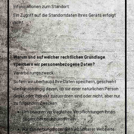
Informationen zum Standort:
Ein Zugriff auf die Standortdaten Ihres Geräts erfolgt
nicht.
Warum und auf welcher rechtlichen Grundlage
speichern wir personenbezogene Daten?
Verarbeitungszweck:
Sofern wir überhaupt Ihre Daten speichern, geschieht
dies unabhängig davon, ob sie einer natürlichen Person
direkt oder indirekt zuzuordnen sind oder nicht, aber nur
zu folgenden Zwecken:
Um unseren vertraglichen Verpflichtungen Ihnen
gegenüber nachzukommen.
Für den reibungslosen Betrieb unserer Webseite.