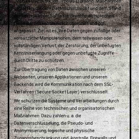
"Meerkat-Network, Inh.: Tobias Erdmann" Maßnahmen
getroffen, die dem Datenschutzrecht und dem Stand
der Technik in der Software-Branche entsprechen.
Diese werden kontinuierlich überprüft und ggf.
angepasst. Ziel ist es, Ihre Daten gegen zufällige oder
vorsätzliche Manipulationen, dem teilweisen oder
vollständigen Verlust, der Zerstörung, der unbefugten
Kenntniserlangung oder gegen unbefugte Zugriffe
durch Dritte zu schützen.
Zur Übertragung von Daten zwischen unseren
Webseiten, unseren Applikationen und unseren
Backends wird die Kommunikation nach dem SSL-
Verfahren (Secure Socket Layer) verschlüsselt.
Wir schützen die Systeme und Verarbeitungen durch
eine Reihe von technischen und organisatorischen
Maßnahmen. Dazu zählen u. a. die
Datenverschlüsselung, die Pseudo- und
Anonymisierung, logische und physische
Zugangsbeschränkung und -kontrolle, Firewalls und