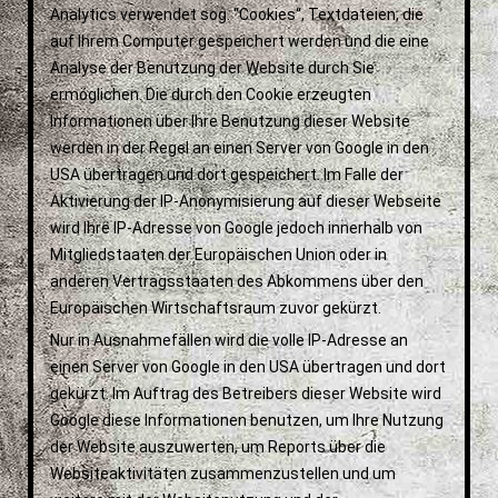
Analytics verwendet sog. “Cookies“, Textdateien, die
auf Ihrem Computer gespeichert werden und die eine
Analyse der Benutzung der Website durch Sie
ermöglichen. Die durch den Cookie erzeugten
Informationen über Ihre Benutzung dieser Website
werden in der Regel an einen Server von Google in den
USA übertragen und dort gespeichert. Im Falle der
Aktivierung der IP-Anonymisierung auf dieser Webseite
wird Ihre IP-Adresse von Google jedoch innerhalb von
Mitgliedstaaten der Europäischen Union oder in
anderen Vertragsstaaten des Abkommens über den
Europäischen Wirtschaftsraum zuvor gekürzt.
Nur in Ausnahmefällen wird die volle IP-Adresse an
einen Server von Google in den USA übertragen und dort
gekürzt. Im Auftrag des Betreibers dieser Website wird
Google diese Informationen benutzen, um Ihre Nutzung
der Website auszuwerten, um Reports über die
Websiteaktivitäten zusammenzustellen und um