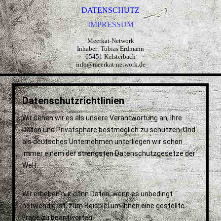
DATENSCHUTZ
IMPRESSUM
Meerkat-Network
Inhaber: Tobias Erdmann
65451 Kelsterbach
info@meerkat-network.de
Datenschutzrichtlinien
Wir sehen wir es als unsere Verantwortung an, Ihre
Daten und Privatsphäre bestmöglich zu schützen. Und
als deutsches Unternehmen unterliegen wir schon
immer einem der strengsten Datenschutzgesetze der
Welt.
Wir erheben nur dann Daten, wenn es unbedingt
notwendig ist, zum Beispiel um Ihnen eine gestellte
Frage zu beantworten.