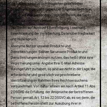
Sie haben, vorbehaltlich möglicher gesetzlicher
Einschränkungen, uns gegenüber folgende Rechte in
Bezug auf Ihre personenbezogenen Daten, die Sie in
Anspruch nehmen können:
Das Recht auf Auskunft, Berichtigung, Löschung,
Einschränkung der Verarbeitung, Datenübertragbarkeit
und Widerspruch.
Anonyme Nutzer unserer Produkte und
Dienstleistungen: Sollten Sie unsere Produkte und
Dienstleistungen anonym nutzen, das heißt ohne eine
Registrierung unter Angabe Ihrer E-Mail-Adresse
durchgeführt zu haben, so sind wir nicht in der Lage, die
erforderliche und gesetzlich vorgeschriebene
Identifizierung im Rahmen Ihres Rechtsersuchens
vorzunehmen. Von daher lehnen wir nach Artikel 11 Abs.
2 DSGVO die Erfüllung der Ansprüche der betroffenen
Person gemäß Art. 12 bis 22 DSGVO ab, es sei denn, die
betroffene Person stellt zur Ausübung ihrer in