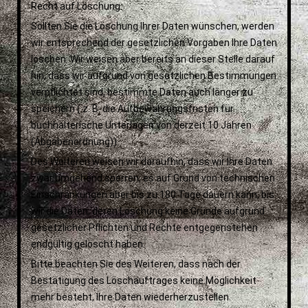
Recht auf Löschung:
Sollten Sie die Löschung Ihrer Daten wünschen, werden
wir entsprechend der gesetzlichen Vorgaben Ihre Daten
löschen. Wir weisen aber bereits an dieser Stelle darauf
hin, dass wir aufgrund von gesetzlichen Bestimmungen
verpflichtet sind, bestimmte Daten auch länger zu
speichern ( z. B. die Aufbewahrungsfristen für
buchhalterische Unterlagen von derzeit 10 Jahren
(Abgabenordnung)).
Des Weiteren weisen wir daraufhin, dass wir Ihre Daten
zwar umgehend sperren, es auf Grund von technischen
Einschränkungen aber bis zu 180 Tage dauern kann, bis
wir die Daten, deren Löschung keine Gründe aufgrund
gesetzlicher Pflichten und Rechte entgegenstehen
endgültig gelöscht haben.
Bitte beachten Sie des Weiteren, dass nach der
Bestätigung des Löschauftrages keine Möglichkeit
mehr besteht, Ihre Daten wiederherzustellen.