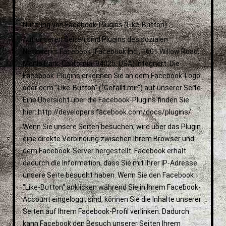
Nutzung von Facebook-Plugins (Like-Button)
Auf unseren Seiten sind Plugins des sozialen
Netzwerks Facebook (Facebook Inc., 1601 Willow Road,
Menlo Park, California, 94025, USA) integriert. Die
Facebook-Plugins erkennen Sie an dem Facebook-Logo
oder dem “Like-Button“ (“Gefällt mir“) auf unserer Seite.
Eine Übersicht über die Facebook-Plugins finden Sie
hier: http://developers.facebook.com/docs/plugins/.
Wenn Sie unsere Seiten besuchen, wird über das Plugin
eine direkte Verbindung zwischen Ihrem Browser und
dem Facebook-Server hergestellt. Facebook erhält
dadurch die Information, dass Sie mit Ihrer IP-Adresse
unsere Seite besucht haben. Wenn Sie den Facebook
“Like-Button“ anklicken während Sie in Ihrem Facebook-
Account eingeloggt sind, können Sie die Inhalte unserer
Seiten auf Ihrem Facebook-Profil verlinken. Dadurch
kann Facebook den Besuch unserer Seiten Ihrem