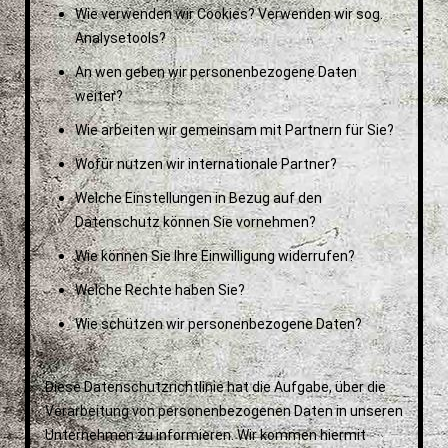
Wie verwenden wir Cookies? Verwenden wir sog.
Analysetools?
An wen geben wir personenbezogene Daten
weiter?
Wie arbeiten wir gemeinsam mit Partnern für Sie?
Wofür nutzen wir internationale Partner?
Welche Einstellungen in Bezug auf den
Datenschutz können Sie vornehmen?
Wie können Sie Ihre Einwilligung widerrufen?
Welche Rechte haben Sie?
Wie schützen wir personenbezogene Daten?
Diese Datenschutzrichtlinie hat die Aufgabe, über die
Verarbeitung von personenbezogenen Daten in unseren
Unternehmen zu informieren. Wir kommen hiermit