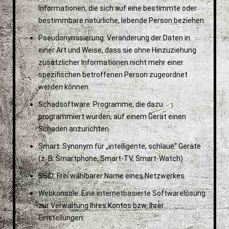
Informationen, die sich auf eine bestimmte oder
bestimmbare natürliche, lebende Person beziehen.
Pseudonymisierung: Veränderung der Daten in
einer Art und Weise, dass sie ohne Hinzuziehung
zusätzlicher Informationen nicht mehr einer
spezifischen betroffenen Person zugeordnet
werden können.
Schadsoftware: Programme, die dazu
programmiert wurden, auf einem Gerät einen
Schaden anzurichten.
Smart: Synonym für „intelligente, schlaue“ Geräte
(z. B. Smartphone, Smart-TV, Smart-Watch)
SSID: Frei wählbarer Name eines Netzwerkes.
Webkonsole: Eine internetbasierte Softwarelösung
zur Verwaltung Ihres Kontos bzw. Ihrer
Einstellungen.