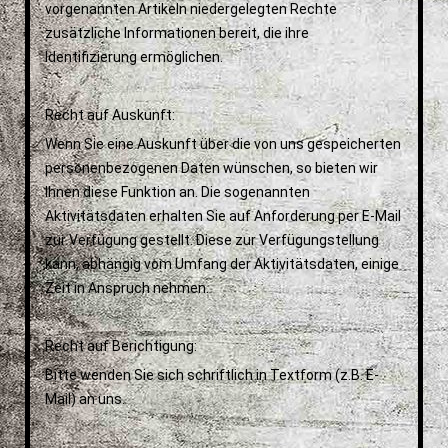
vorgenannten Artikeln niedergelegten Rechte
zusätzliche Informationen bereit, die ihre
Identifizierung ermöglichen.
Recht auf Auskunft:
Wenn Sie eine Auskunft über die von uns gespeicherten
personenbezogenen Daten wünschen, so bieten wir
Ihnen diese Funktion an. Die sogenannten
Aktivitätsdaten erhalten Sie auf Anforderung per E-Mail
zur Verfügung gestellt. Diese zur Verfügungstellung
kann, abhängig vom Umfang der Aktivitätsdaten, einige
Zeit in Anspruch nehmen.
Recht auf Berichtigung:
Bitte wenden Sie sich schriftlich in Textform (z.B. E-
Mail) an uns.