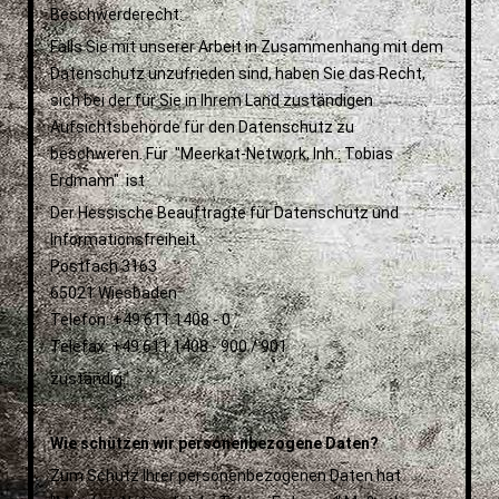
Beschwerderecht:
Falls Sie mit unserer Arbeit in Zusammenhang mit dem
Datenschutz unzufrieden sind, haben Sie das Recht,
sich bei der für Sie in Ihrem Land zuständigen
Aufsichtsbehörde für den Datenschutz zu
beschweren. Für "Meerkat-Network, Inh.: Tobias
Erdmann" ist
Der Hessische Beauftragte für Datenschutz und
Informationsfreiheit
Postfach 3163
65021 Wiesbaden
Telefon: +49 611 1408 - 0
Telefax: +49 611 1408 - 900 / 901
zuständig.
Wie schützen wir personenbezogene Daten?
Zum Schutz Ihrer personenbezogenen Daten hat