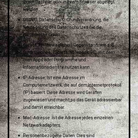
Ihrem Rechner oder in Ihrem Browser abgelegt
werden.
DSGVO: Datenschutz-Grundverordnung, die
Neuregelung des Datenschutzes für die
Europäische Union.
Geräte: Ein (beweglicher) Gegenstand, wie z. B.
Smartphones, Tablets, Notebook, PC, mit dem
man Apps oder Programme und
Informationsdienste nutzen kann.
IP-Adresse: Ist eine Adresse im
Computernetzwerk, die auf dem Internetprotokoll
(IP) basiert. Diese Adresse wird Geräten
zugewiesen und macht so das Gerät adressierbar
und damit erreichbar.
Mac-Adresse: Ist die Adresse jedes einzelnen
Netzwerkadapters.
Personenbezogene Daten: Dies sind