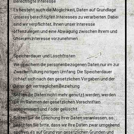
Berechtigte Interesse
Es besteht auch die Möglichkeit, Daten auf Grundlage
unseres berechtigten Interesses zu verarbeiten. Dabei
sind wir verpflichtet, Ihnen unser Interesse
offenzulegen und eine Abwägung zwischen Ihrem und
unserem Interesse vorzunehmen.
Speicherdauer und Löschfristen
Wir speichern die personenbezogenen Daten nur im zur
Zweckerfüllung nötigen Umfang. Die Speicherdauer
richtet sich nach den gesetzlichen Vorgaben und der
Dauer der vertraglichen Beziehung.
Sollten die Daten nicht mehr genutzt werden, werden
sie im Rahmen der gesetzlichen Vorschriften
anonymisiert und / oder gelöscht.
Sollten Sie die Löschung Ihrer Daten veranlassen, so
beachten Sie bitte, dass wir Ihre Daten zwar umgehend
sperren, es auf Grund von gesetzlichen Gründen und