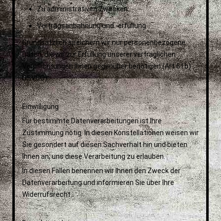
Zu administrativen Zwecken.
Vertragsanbahnung und -erfüllung
Grundsätzlich speichern wir nur personenbezogene
Daten, die wir zur Erfüllung unserer vertraglichen
Verpflichtungen Ihnen gegenüber benötigen (Art 6 I b)
DSVGO).
Einwilligung
Für bestimmte Datenverarbeitungen ist Ihre
Zustimmung nötig. In diesen Konstellationen weisen wir
Sie gesondert auf diesen Sachverhalt hin und bieten
Ihnen an, uns diese Verarbeitung zu erlauben.
In diesen Fällen benennen wir Ihnen den Zweck der
Datenverarbeitung und informieren Sie über Ihre
Widerrufsrecht.