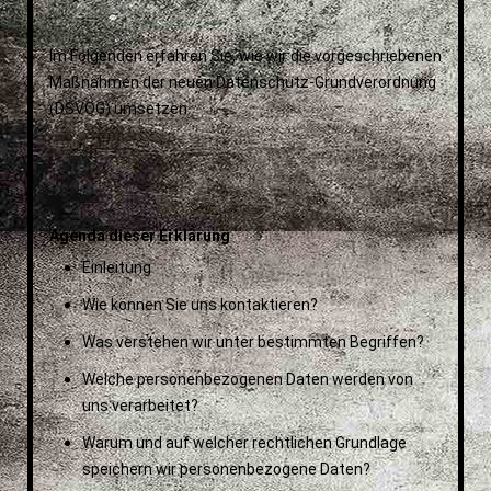
Im Folgenden erfahren Sie, wie wir die vorgeschriebenen
Maßnahmen der neuen Datenschutz-Grundverordnung
(DSVOG) umsetzen.
Agenda dieser Erklärung
Einleitung
Wie können Sie uns kontaktieren?
Was verstehen wir unter bestimmten Begriffen?
Welche personenbezogenen Daten werden von
uns verarbeitet?
Warum und auf welcher rechtlichen Grundlage
speichern wir personenbezogene Daten?