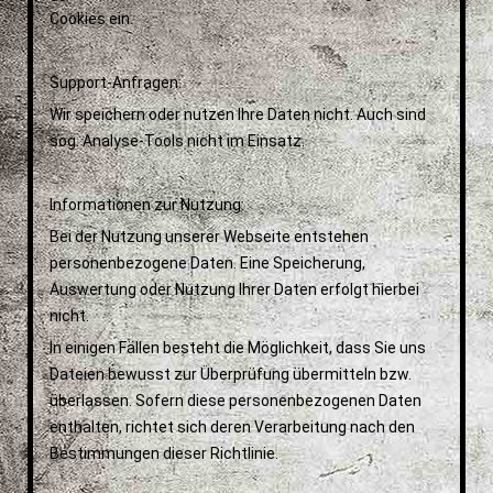
Cookies ein.
Support-Anfragen:
Wir speichern oder nutzen Ihre Daten nicht. Auch sind
sog. Analyse-Tools nicht im Einsatz.
Informationen zur Nutzung:
Bei der Nutzung unserer Webseite entstehen
personenbezogene Daten. Eine Speicherung,
Auswertung oder Nutzung Ihrer Daten erfolgt hierbei
nicht.
In einigen Fällen besteht die Möglichkeit, dass Sie uns
Dateien bewusst zur Überprüfung übermitteln bzw.
überlassen. Sofern diese personenbezogenen Daten
enthalten, richtet sich deren Verarbeitung nach den
Bestimmungen dieser Richtlinie.