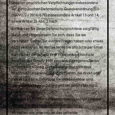
unseren gesetzlichen Verpflichtungen insbesondere
der europäischen Datenschutz-Grundverordnung (EU-
DSGVO, EU 2016/679) insbesondere Artikel 13 und 14,
sowie Artikel 26 Abs. 2 nach.
Bitte lesen Sie diese Datenschutzrichtlinie sorgfältig
durch und vergewissern Sie sich, dass Sie sie
verstehen. Sollten Sie weitere Fragen haben oder etwas
nicht verstehen, so kontaktieren Sie uns bitte per Email.
Für uns hat der Schutz Ihrer Privatsphäre höchste
Priorität, der Schutz Ihrer personenbezogenen Daten
ist uns sehr wichtig. Diese Datenschutzrichtlinie
beschreibt unseren Umgang mit Daten, die direkt oder
indirekt auf eine natürliche Person beziehbar sind
(personenbezogene Daten) und der genutzten Hard-
und Software.
Wir erklären in diesem Dokument auch, wie wir Cookies
auf unserer Webseite verwenden.
Wir halten uns jederzeit an das geltende