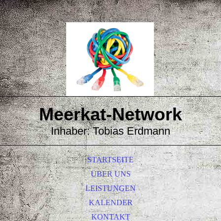
Meerkat-
Network
Inhaber: Tobias Erdmann
STARTSEITE
ÜBER UNS
LEISTUNGEN
KALENDER
KONTAKT