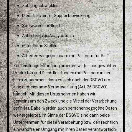
Zahlungsabwickler
Dienstleister für Supportabwicklung
Softwaredienstleister
Anbietern von Analysetools
öffentliche Stellen
Arbeiten wir gemeinsam mit Partnern für Sie?
Zur Leistungserbringung arbeiten wir bei ausgewählten
Produkten und Dienstleistungen mit Partnern in der
Form zusammen, dass es sich nach der DSGVO um
eine gemeinsame Verantwortung (Art. 26 DSGVO)
handelt. Mit diesen Unternehmen haben wir
gemeinsam den Zweck und die Mittel der Verarbeitung
definiert. Dabei werden auch personenbezogene Daten
weitergeleitet. Im Sinne der DSGVO sind dann beide
Unternehmen für diese Verarbeitung bzw. den rechtlich
einwandfreien Umgang mit Ihren Daten verantwortlich.