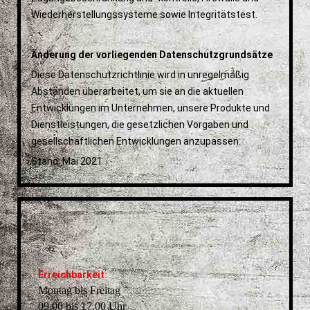
Wiederherstellungssysteme sowie Integritätstest.
Änderung der vorliegenden Datenschutzgrundsätze
Diese Datenschutzrichtlinie wird in unregelmäßig
Abständen überarbeitet, um sie an die aktuellen
Entwicklungen im Unternehmen, unsere Produkte und
Dienstleistungen, die gesetzlichen Vorgaben und
gesellschaftlichen Entwicklungen anzupassen.
Stand: Mai 2021
Erreichbarkeit:
Montag bis Freitag
09.00 bis 17.00 Uhr