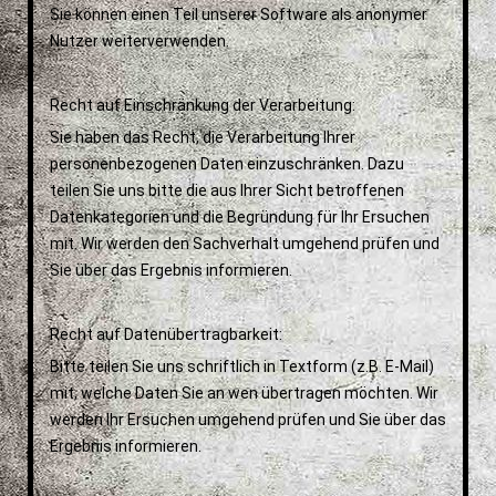
Sie können einen Teil unserer Software als anonymer
Nutzer weiterverwenden.
Recht auf Einschränkung der Verarbeitung:
Sie haben das Recht, die Verarbeitung Ihrer
personenbezogenen Daten einzuschränken. Dazu
teilen Sie uns bitte die aus Ihrer Sicht betroffenen
Datenkategorien und die Begründung für Ihr Ersuchen
mit. Wir werden den Sachverhalt umgehend prüfen und
Sie über das Ergebnis informieren.
Recht auf Datenübertragbarkeit:
Bitte teilen Sie uns schriftlich in Textform (z.B. E-Mail)
mit, welche Daten Sie an wen übertragen möchten. Wir
werden Ihr Ersuchen umgehend prüfen und Sie über das
Ergebnis informieren.