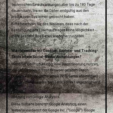
technischen Einschränkungen aber bis zu 180 Tage
dauern kann, bis wir die Daten endgültig aus den
produktiven Systemen gelöscht haben.
Bitte beachten Sie des Weiteren, dass nach der
Bestätigung des Löschauftrages keine Möglichkeit
mehr besteht, Ihre Daten wiederherzustellen.
Wie verwenden wir Cookies, Analyse- und Tracking-
Tools sowie Social-Media-Anmeldungen?
Wenn Sie ein Produkt oder eine Dienstleistung nutzen,
werden Cookies in Ihren Browser geladen. Durch
Cookies kann möglicherweise Ihr Browser identifiziert
werden, damit unsere Webseite korrekt angezeigt wird.
Nutzung von Google Analytics
Diese Website benutzt Google Analytics, einen
Webanalysedienst der Google Inc. (“Google“). Google