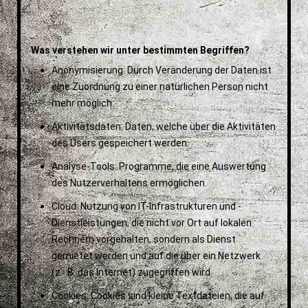
Was verstehen wir unter bestimmten Begriffen?
Anonymisierung: Durch Veränderung der Daten ist
eine Zuordnung zu einer natürlichen Person nicht
mehr möglich.
Aktivitätsdaten: Daten, welche über die Aktivitäten
des Users gespeichert werden.
Analyse-Tools: Programme, die eine Auswertung
des Nutzerverhaltens ermöglichen.
Cloud: Nutzung von IT-Infrastrukturen und -
Dienstleistungen, die nicht vor Ort auf lokalen
Rechnern vorgehalten, sondern als Dienst
gemietet werden und auf die über ein Netzwerk
(z. B. das Internet) zugegriffen wird
Cookies: Cookies sind kleine Textdateien, die auf