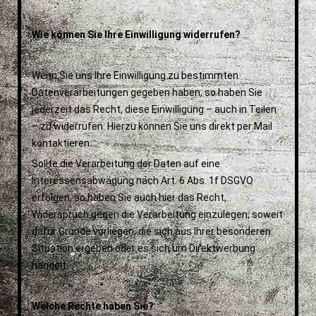
Wie können Sie Ihre Einwilligung widerrufen?
Wenn Sie uns Ihre Einwilligung zu bestimmten
Datenverarbeitungen gegeben haben, so haben Sie
jederzeit das Recht, diese Einwilligung – auch in Teilen
– zu widerrufen. Hierzu können Sie uns direkt per Mail
kontaktieren.
Sollte die Verarbeitung der Daten auf eine
Interessensabwägung nach Art. 6 Abs. 1f DSGVO
erfolgen, so haben Sie auch hier das Recht,
Widerspruch gegen die Verarbeitung einzulegen, soweit
dafür Gründe vorliegen, die sich aus Ihrer besonderen
Situation ergeben oder es sich um Direktwerbung
handelt.
Welche Rechte haben Sie?