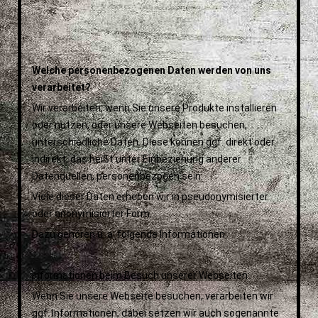
Welche personenbezogenen Daten werden von uns
verarbeitet?
Wir verarbeiten, wenn Sie unsere Produkte installieren
oder nutzen, oder unsere Webseiten besuchen,
unterschiedliche Daten. Diese können ggf. direkt oder
indirekt, das heißt unter Einbeziehung anderer
Datenquellen, personenbezogen sein.
Viele dieser Daten erheben wir in pseudonymisierter
oder anonymisierter Form.
Dazu gehören u. a. folgende Informationen:
Informationen beim Besuch unserer Webseiten:
Wenn Sie unsere Webseite besuchen, verarbeiten wir
ggf. Informationen, dabei setzen wir auch sogenannte