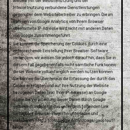
weitere mit der Websitenutzung und der
Internetnutzung verbundene Dienstleistungen
gegenüber dem Websitebetreiber zu erbringen. Die im
Rahmen von Google Analytics von Ihrem Browser
übermittelte IP-Adresse wird nicht mit anderen Daten
von Google zusammengeführt.
Sie können die Speicherung der Cookies durch eine
entsprechende Einstellung Ihrer Browser-Software
verhindern; wir weisen Sie jedoch darauf hin, dass Sie in
diesem Fall gegebenenfalls nicht sämtliche Funktionen
dieser Website vollumfänglich werden nutzen können.
Sie können darüber hinaus die Erfassung der durch das
Cookie erzeugten und auf Ihre Nutzung der Website
bezogenen Daten (inkl. Ihrer IP-Adresse) an Google
sowie die Verarbeitung dieser Daten durch Google
verhindern, indem sie das unter dem folgenden Link
verfügbare Browser-Plugin herunterladen und
installieren: http://tools.google.com/dlpage/gaoptout?
hl=de.