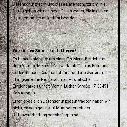
Datenschutzrecht und diese Datenschutzrichtlinie.
Daten geben wir nur in den Fällen weiter, die in diesen
Bestimmungen aufgeführt werden.
Wie können Sie uns kontaktieren?
Es handelt sich hier um einen Ein-Mann-Betrieb mit
dem Namen "Meerkat-Network, Inh.: Tobias Erdmann".
Ich bin Inhaber, Geschäftsführer und alle weiteren
"Tätigkeiten" in Personalunion. Postalische
Erreichbarkeit unter: Martin-Luther-Straße 17, 65451
Kelsterbach.
Einen speziellen Datenschutzbeauftragten haben wir
nicht, da weniger als 10 Mitarbeiter mit der
Datenverarbeitung beschäftigt sind.