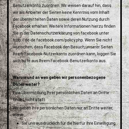
Benutzerkonto zuordnen. Wir weisen darauf hin, dass
wir als Anbieter der Seiten keine Kenntnis vom Inhalt
der übermittelten Daten sowie deren Nutzung durch
Facebook erhalten. Weitere Informationen hierzu finden
Sie in der Datenschutzerklärung von facebook unter
http://de-de.facebook.com/policy.php. Wenn Sie nicht
wünschen, dass Facebook den Besuch unserer Seiten
Ihrem Facebook-Nutzerkonto zuordnen kann, loggen Sie
sich bitte aus Ihrem Facebook-Benutzerkonto aus.
Warum und an wen geben wir personenbezogene
Daten weiter?
Eine Übermittlung Ihrer persönlichen Daten an Dritte
findet nicht statt.
Wir geben Ihre persönlichen Daten nur an Dritte weiter,
wenn:
Sie uns ausdrücklich für die hierfür Ihre Einwilligung