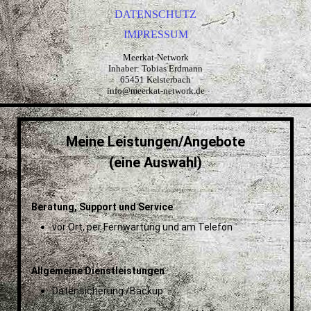
DATENSCHUTZ
IMPRESSUM
Meerkat-Network
Inhaber: Tobias Erdmann
65451 Kelsterbach
info@meerkat-network.de
Meine Leistungen/Angebote
(eine Auswahl)
Beratung, Support und Service
vor Ort, per Fernwartung und am Telefon
Allgemeine Dienstleistungen
Datensicherung /Backup