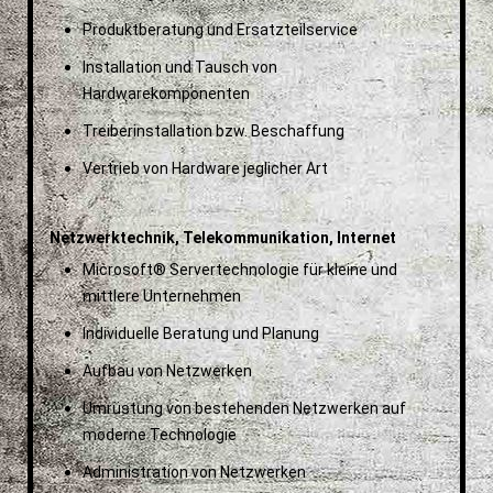
Produktberatung und Ersatzteilservice
Installation und Tausch von
Hardwarekomponenten
Treiberinstallation bzw. Beschaffung
Vertrieb von Hardware jeglicher Art
Netzwerktechnik, Telekommunikation, Internet
Microsoft® Servertechnologie für kleine und
mittlere Unternehmen
Individuelle Beratung und Planung
Aufbau von Netzwerken
Umrüstung von bestehenden Netzwerken auf
moderne Technologie
Administration von Netzwerken