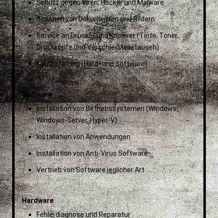
Schutz gegen Viren, Hacker und Malware
Scannen von Dokumenten und Bildern
Service an Drucker und Kopierer (Tinte, Toner,
Druckköpfe und Verschleißteiletausch)
Kaufberatung (Hard- und Software)
Software
Installation von Betriebssystemen (Windows,
Windows-Server, Hyper-V)
Installation von Anwendungen
Installation von Anti-Virus Software
Vertrieb von Software jeglicher Art
Hardware
Fehlerdiagnose und Reparatur