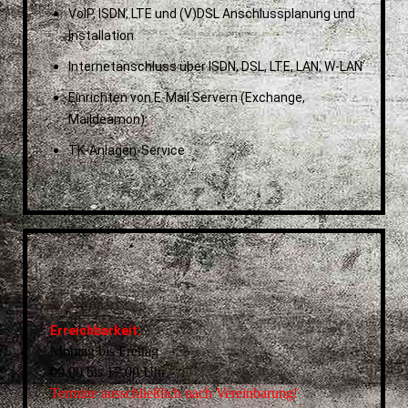
VoIP, ISDN, LTE und (V)DSL Anschlussplanung und
Installation
Internetanschluss über ISDN, DSL, LTE, LAN, W-LAN
Einrichten von E-Mail Servern (Exchange,
Maildeamon)
TK-Anlagen-Service
Erreichbarkeit:
Montag bis Freitag
09.00 bis 17.00 Uhr
Termine ausschließlich nach Vereinbarung!