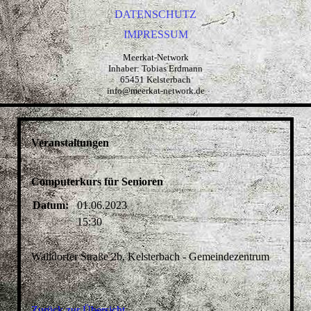
DATENSCHUTZ
IMPRESSUM
Meerkat-Network
Inhaber: Tobias Erdmann
65451 Kelsterbach
info@meerkat-network.de
Veranstaltungen
Computerkurs für Senioren
Datum:
01.06.2023
15:30
Walldorfer Straße 2b, Kelsterbach - Gemeindezentrum
Zurück zur Übersicht