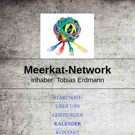
Meerkat-
Network
Inhaber: Tobias Erdmann
STARTSEITE
ÜBER UNS
LEISTUNGEN
KALENDER
KONTAKT